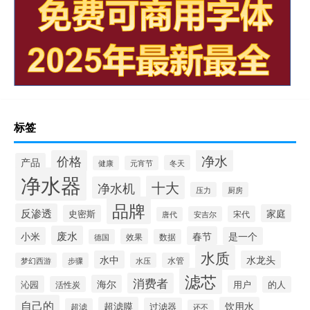
标签
净水
价格
产品
冬天
健康
元宵节
净水器
十大
净水机
压力
厨房
品牌
反渗透
家庭
史密斯
宋代
安吉尔
唐代
废水
春节
小米
是一个
效果
德国
数据
水质
水中
水龙头
梦幻西游
步骤
水压
水管
滤芯
消费者
海尔
沁园
用户
活性炭
的人
自己的
超滤膜
饮用水
过滤器
超滤
还不