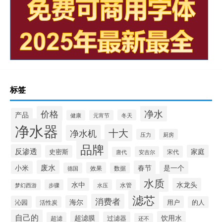
标签
净水
价格
产品
冬天
健康
元宵节
净水器
十大
净水机
压力
厨房
品牌
反渗透
家庭
史密斯
宋代
安吉尔
唐代
废水
春节
小米
是一个
效果
德国
数据
水质
水中
水龙头
梦幻西游
步骤
水压
水管
滤芯
消费者
海尔
沁园
用户
活性炭
的人
自己的
超滤膜
饮用水
过滤器
超滤
还不