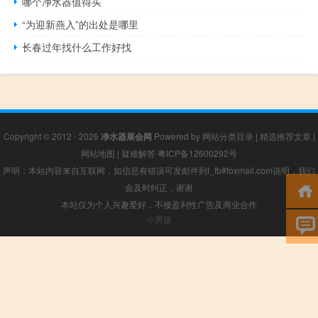
哪个净水器值得买
“为迎新燕入”的出处是哪里
长春过年找什么工作好找
Copyright © 2012 - 2026
净水器展会网
Powered by
网站分类目录
|
精选推荐文章
|
网站地图
|
疑难解答
粤ICP备12600292号
声明：本站内容来自互联网，如信息有错误可发邮件到f_fb#foxmail.com说明，我们
会及时纠正，谢谢
本站仅为个人兴趣爱好，不接盈利性广告及商业合作
小男孩