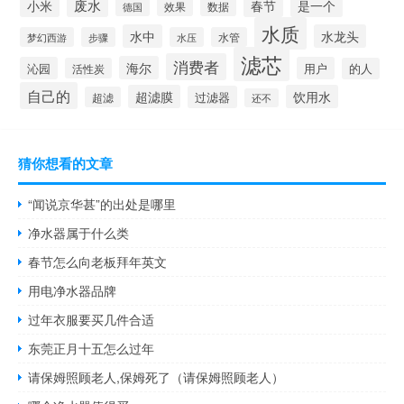
废水
春节
小米
是一个
效果
德国
数据
水质
水中
水龙头
梦幻西游
步骤
水压
水管
滤芯
消费者
海尔
沁园
用户
活性炭
的人
自己的
超滤膜
饮用水
过滤器
超滤
还不
猜你想看的文章
“闻说京华甚”的出处是哪里
净水器属于什么类
春节怎么向老板拜年英文
用电净水器品牌
过年衣服要买几件合适
东莞正月十五怎么过年
请保姆照顾老人,保姆死了（请保姆照顾老人）