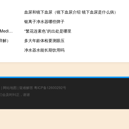
血尿和镜下血尿（镜下血尿介绍 镜下血尿是什么病）
银离子净水器哪些牌子
AbyssMedia tuneXplorer(音调查看工具) V2.3.0.0 绿色版（AbyssMedia tuneXplorer(音调查看工具) V2.3.0.0 绿色版功能简介）
“繁花连素色”的出处是哪里
详解）
多大年龄体检要测眼压
净水器水能长期饮用吗
章
|
网站地图
|
疑难解答
粤ICP备12600292号
，我们会及时纠正，谢谢