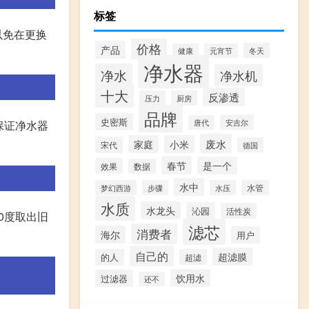
标签
以免在更换
价格
产品
冬天
健康
元宵节
净水器
净水
净水机
十大
反渗透
压力
厨房
品牌
史密斯
安吉尔
唐代
保证净水器
废水
家庭
小米
宋代
德国
春节
是一个
效果
数据
水中
梦幻西游
步骤
水压
水管
水质
水龙头
沁园
活性炭
0度取出旧
滤芯
消费者
海尔
用户
自己的
超滤膜
的人
超滤
饮用水
过滤器
还不