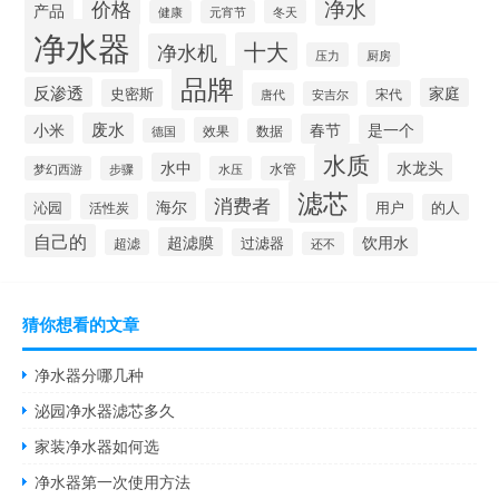
净水
价格
产品
冬天
健康
元宵节
净水器
十大
净水机
压力
厨房
品牌
反渗透
家庭
史密斯
宋代
安吉尔
唐代
废水
春节
小米
是一个
效果
德国
数据
水质
水中
水龙头
梦幻西游
步骤
水压
水管
滤芯
消费者
海尔
沁园
用户
活性炭
的人
自己的
超滤膜
饮用水
过滤器
超滤
还不
猜你想看的文章
净水器分哪几种
泌园净水器滤芯多久
家装净水器如何选
净水器第一次使用方法