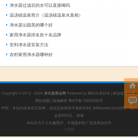
净水器过滤后的水可以直接喝吗
温汤镇温泉简介（温汤镇温泉水真相）
净水器沁园美的哪个好
家用净水器排名前十名品牌
安利净水器安装方法
农村家用净水器哪种好
Copyright © 2012 - 2026
净水器展会网
Powered by
网站分类目录
|
精选推荐文章
|
网站地图
|
疑难解答
粤ICP备12600292号
声明：本站内容来自互联网，如信息有错误可发邮件到f_fb#foxmail.com说明，我们
会及时纠正，谢谢
本站仅为个人兴趣爱好，不接盈利性广告及商业合作
小男孩