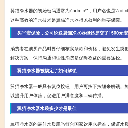
翼猫净水器的初始密码通常为\"admin\"，用户名也是\"a
这种高效的净水技术是翼猫净水器得以盈利的重要保障。
买平安保险，公司说送翼猫净水器但还是交了1500元
消费者在购买产品时要仔细核实条款和价格，避免发生类
解决方案。保持沟通和理性消费是保障权益的重要途径。
翼猫净水器被锁定了如何解锁
翼猫净水器一般具有复位按钮，用户可按下按钮来解锁。
以提升用户体验，促进用户满意度和口碑传播。
翼猫净水器水质多少才是最佳
翼猫净水器的最佳水质应当符合国家饮用水标准，保证水