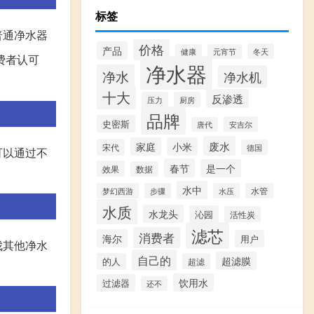
标签
普通净水器
价格
产品
冬天
健康
元宵节
费者认可
净水器
净水
净水机
十大
反渗透
压力
厨房
品牌
史密斯
安吉尔
唐代
废水
家庭
小米
宋代
德国
可以通过不
春节
是一个
效果
数据
水中
梦幻西游
步骤
水压
水管
水质
水龙头
沁园
活性炭
滤芯
消费者
海尔
用户
找其他净水
自己的
超滤膜
的人
超滤
饮用水
过滤器
还不