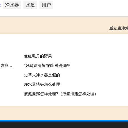
：
净水器
水质
用户
威立康净
像红毛丹的野果
闽南人民很行虚拟专用网络连接器 1.0 绿色免费版（闽南人民很行虚拟专用网络连接器 1.0 绿色免费版功能简介）
“好鸟娱清辉”的出处是哪里
史蒂夫净水器是假的
净水器堵头怎么处理
液氨泄露怎样处理?（液氨泄露怎样处理）