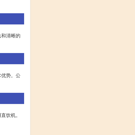
法和清晰的
术优势。公
用直饮机。