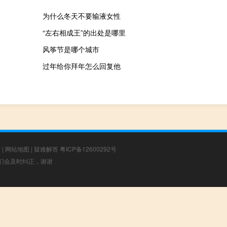
为什么冬天不要输液女性
“左右相成王”的出处是哪里
风筝节是哪个城市
过年给你拜年怎么回复他
章
|
网站地图
|
疑难解答
粤ICP备12600292号
，我们会及时纠正，谢谢