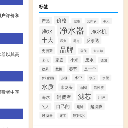
标签
用户评价和
价格
产品
冬天
健康
元宵节
净水器
净水
净水机
十大
反渗透
压力
厨房
品牌
史密斯
安吉尔
唐代
水器以其高
废水
家庭
小米
宋代
德国
春节
是一个
效果
数据
水中
梦幻西游
步骤
水压
水管
水质
水龙头
沁园
活性炭
消费者中享
滤芯
消费者
海尔
用户
自己的
超滤膜
的人
超滤
饮用水
过滤器
还不