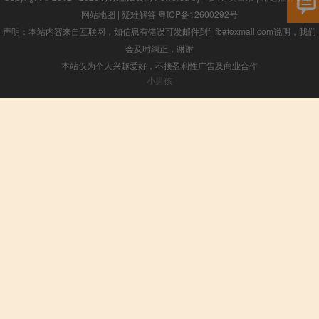
网站地图
|
疑难解答
粤ICP备12600292号
声明：本站内容来自互联网，如信息有错误可发邮件到f_fb#foxmail.com说明，我们
会及时纠正，谢谢
本站仅为个人兴趣爱好，不接盈利性广告及商业合作
小男孩