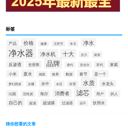
标签
净水
价格
产品
冬天
健康
元宵节
净水器
十大
净水机
压力
厨房
品牌
反渗透
家庭
史密斯
宋代
安吉尔
唐代
废水
春节
小米
是一个
效果
德国
数据
水质
水中
水龙头
梦幻西游
步骤
水压
水管
滤芯
消费者
海尔
沁园
用户
活性炭
的人
自己的
超滤膜
饮用水
过滤器
超滤
还不
猜你想看的文章