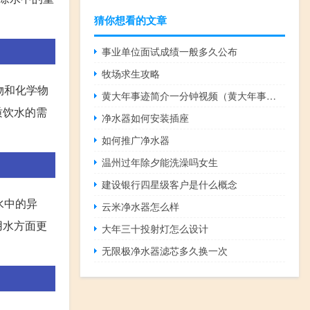
猜你想看的文章
事业单位面试成绩一般多久公布
牧场求生攻略
物和化学物
黄大年事迹简介一分钟视频（黄大年事迹简单介绍）
质饮水的需
净水器如何安装插座
如何推广净水器
温州过年除夕能洗澡吗女生
建设银行四星级客户是什么概念
水中的异
云米净水器怎么样
用水方面更
大年三十投射灯怎么设计
无限极净水器滤芯多久换一次