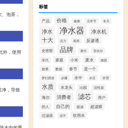
标签
饮、泡茶，
价格
产品
冬天
健康
元宵节
净水器
净水
净水机
十大
反渗透
压力
厨房
品牌
史密斯
安吉尔
唐代
此外，使用
废水
家庭
小米
宋代
德国
春节
是一个
效果
数据
水中
梦幻西游
步骤
水压
水管
水质
水龙头
沁园
活性炭
洁净，导致
滤芯
消费者
海尔
用户
自己的
超滤膜
的人
超滤
饮用水
过滤器
还不
去除水中的重