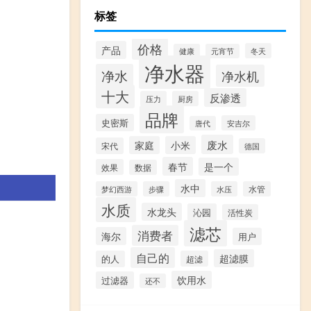
标签
价格
产品
冬天
健康
元宵节
净水器
净水
净水机
十大
反渗透
压力
厨房
品牌
史密斯
安吉尔
唐代
废水
家庭
小米
宋代
德国
春节
是一个
效果
数据
水中
梦幻西游
步骤
水压
水管
水质
水龙头
沁园
活性炭
滤芯
消费者
海尔
用户
自己的
超滤膜
的人
超滤
饮用水
过滤器
还不