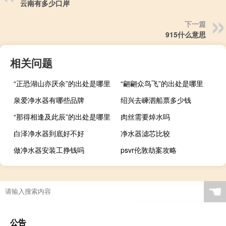
云南有多少口岸
下一篇
915什么意思
相关问题
“正恐湖山亦厌余”的出处是哪里
“翩翩众鸟飞”的出处是哪里
泉爱净水器有哪些品牌
绍兴去嵊泗船票多少钱
“那得相逢及此辰”的出处是哪里
肉丝需要焯水吗
白泽净水器到底好不好
净水器滤芯比较
做净水器安装工挣钱吗
psvr伦敦劫案攻略
☚
公告