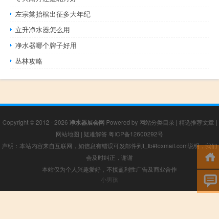
左宗棠抬棺出征多大年纪
立升净水器怎么用
净水器哪个牌子好用
丛林攻略
Copyright © 2012 - 2026
净水器展会网
Powered by
网站分类目录
|
精选推荐文章
|
网站地图
|
疑难解答
粤ICP备12600292号
声明：本站内容来自互联网，如信息有错误可发邮件到f_fb#foxmail.com说明，我们
会及时纠正，谢谢
本站仅为个人兴趣爱好，不接盈利性广告及商业合作
小男孩