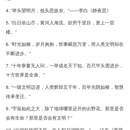
4. “举头望明月，低头思故乡。”——李白《静夜思》
5. “白日依山尽，黄河入海流。欲穷千里目，更上一层
楼。”
6. “时光如梭，岁月匆匆，世事瞬息万变，而人类文明却在
不断进步。”
7. “十年寒窗无人问，一举成名天下知。百尺竿头需进步，
十方世界是全身。”
8. “一级文明迈进，人类辉煌五千年，百年光阴如梭，智慧
传承变迁。”
9. “宇宙如此之大，除了地球哪里还开的出野花。那里是否
会有生命？那里是否会有文明？”
10. “尖端科技同飞跃，文人积习消除却。”——汪东《菩萨