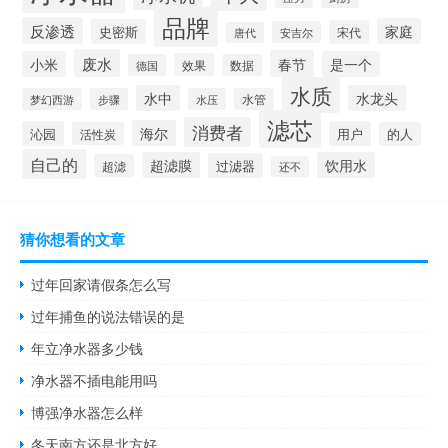
品牌
反渗透
家庭
史密斯
宋代
安吉尔
唐代
废水
春节
小米
是一个
效果
德国
数据
水质
水中
水龙头
梦幻西游
步骤
水压
水管
滤芯
消费者
海尔
沁园
用户
活性炭
的人
自己的
超滤膜
饮用水
过滤器
超滤
还不
猜你想看的文章
过年回家请假条怎么写
过年捕鱼的说法错误的是
年立净水器多少钱
净水器不插电能用吗
博强净水器怎么样
冬天南方还是北方好