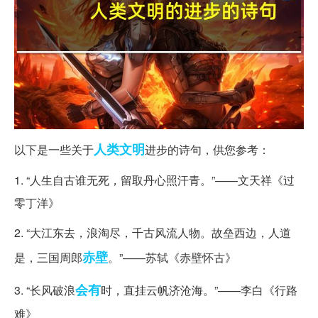
人类文明
以下是一些关于
进步的诗句，供您参考：
1. “人生自古谁无死，留取丹心照汗青。”——文天祥《过
零丁洋》
2. “大江东去，浪淘尽，千古风流人物。故垒西边，人道
赤壁
是，三国周郎
。”——苏轼《赤壁怀古》
会有
3. “长风破浪
时，直挂云帆济沧海。”——李白《行路
难》