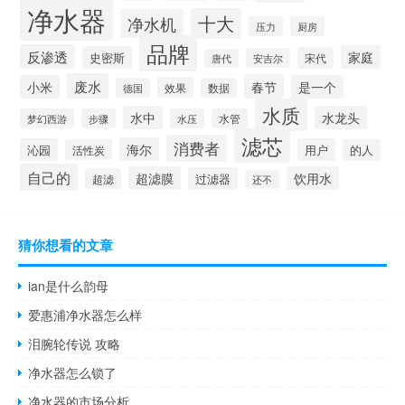
净水器
十大
净水机
压力
厨房
品牌
反渗透
家庭
史密斯
宋代
安吉尔
唐代
废水
春节
小米
是一个
效果
德国
数据
水质
水中
水龙头
梦幻西游
步骤
水压
水管
滤芯
消费者
海尔
沁园
用户
活性炭
的人
自己的
超滤膜
饮用水
过滤器
超滤
还不
猜你想看的文章
ian是什么韵母
爱惠浦净水器怎么样
泪腕轮传说 攻略
净水器怎么锁了
净水器的市场分析