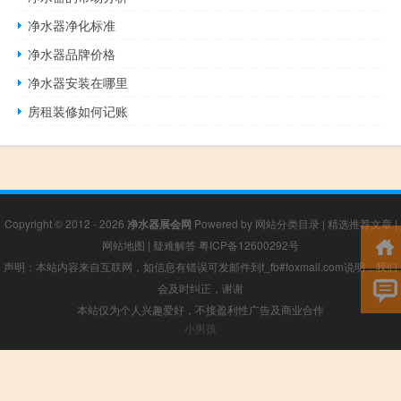
净水器净化标准
净水器品牌价格
净水器安装在哪里
房租装修如何记账
Copyright © 2012 - 2026
净水器展会网
Powered by
网站分类目录
|
精选推荐文章
|
网站地图
|
疑难解答
粤ICP备12600292号
声明：本站内容来自互联网，如信息有错误可发邮件到f_fb#foxmail.com说明，我们
会及时纠正，谢谢
本站仅为个人兴趣爱好，不接盈利性广告及商业合作
小男孩