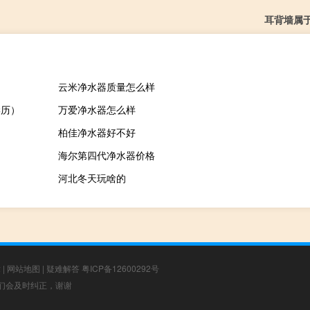
耳背墙属
云米净水器质量怎么样
学历）
万爱净水器怎么样
柏佳净水器好不好
海尔第四代净水器价格
河北冬天玩啥的
章
|
网站地图
|
疑难解答
粤ICP备12600292号
，我们会及时纠正，谢谢