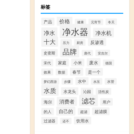
标签
价格
产品
冬天
健康
元宵节
净水器
净水
净水机
十大
反渗透
压力
厨房
品牌
史密斯
安吉尔
唐代
废水
家庭
小米
宋代
德国
春节
是一个
效果
数据
水中
梦幻西游
步骤
水压
水管
水质
水龙头
沁园
活性炭
滤芯
消费者
海尔
用户
自己的
超滤膜
的人
超滤
饮用水
过滤器
还不