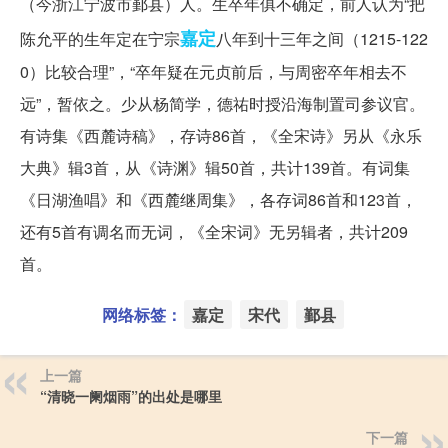
（今浙江宁波市鄞县）人。生卒年俱不确定，前人认为“把
嘉定
陈允平的生年定在宁宗
八年到十三年之间（1215-122
0）比较合理”，“卒年疑在元贞前后，与周密卒年相去不
远”，暂依之。少从杨简学，德祐时授沿海制置司参议官。
有诗集《西麓诗稿》，存诗86首，《全宋诗》另从《永乐
大典》辑3首，从《诗渊》辑50首，共计139首。有词集
《日湖渔唱》和《西麓继周集》，各存词86首和123首，
还有5首有调名而无词，《全宋词》无另辑者，共计209
首。
网络标签：
嘉定
宋代
鄞县
上一篇
“清晓一阑烟雨”的出处是哪里
下一篇