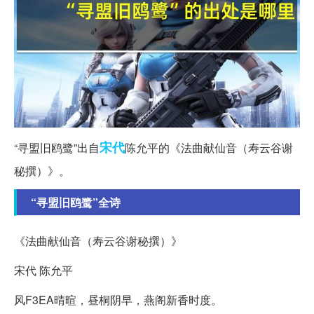
宋代
“寻盟旧鸥鹭”出自
陈允平的《法曲献仙音（寿云谷谢
秘撰）》。
“寻盟旧鸥鹭”全诗
《法曲献仙音（寿云谷谢秘撰）》
宋代 陈允平
风F3EA晴暄，昼桐阴早，燕阁新香时度。