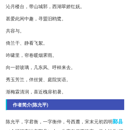
沁月楼台，带山城郭，西湖翠娇红妩。
甚爱此闲中趣，寻盟旧鸥鹭。
共容与。
倚兰干、静看飞絮。
吟啸里，帘卷暖烟霁雨。
向一碧玻璃，几东风、呼棹来去。
秀玉芳兰，伴丝簧、庭院笑语。
渐梅霖清润，喜近槐扉初暑。
作者简介(陈允平)
鄞县
陈允平，字君衡，一字衡仲，号西麓，宋末元初四明