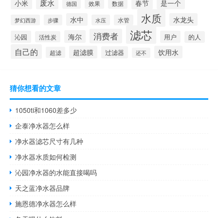
废水
春节
小米
是一个
效果
德国
数据
水质
水中
水龙头
梦幻西游
步骤
水压
水管
滤芯
消费者
海尔
沁园
用户
活性炭
的人
自己的
超滤膜
饮用水
过滤器
超滤
还不
猜你想看的文章
1050ti和1060差多少
企泰净水器怎么样
净水器滤芯尺寸有几种
净水器水质如何检测
沁园净水器的水能直接喝吗
天之蓝净水器品牌
施恩德净水器怎么样