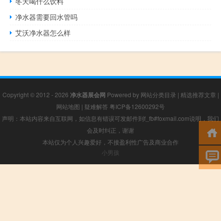
冬天喝什么饮料
净水器需要回水管吗
艾沃净水器怎么样
Copyright © 2012 - 2026
净水器展会网
Powered by
网站分类目录
|
精选推荐文章
|
网站地图
|
疑难解答
粤ICP备12600292号
声明：本站内容来自互联网，如信息有错误可发邮件到f_fb#foxmail.com说明，我们
会及时纠正，谢谢
本站仅为个人兴趣爱好，不接盈利性广告及商业合作
小男孩