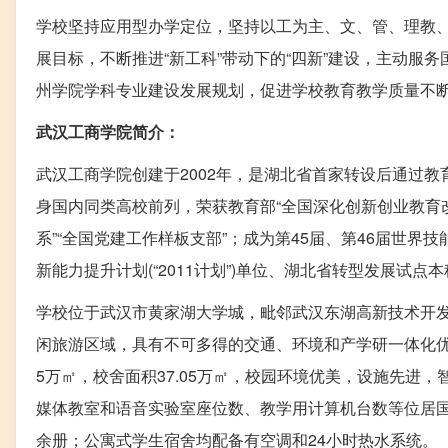
学校坚持应用型办学定位，坚持以工为主、文、管、理教
展目标，不断推进“新工科”带动下的“四新”建设，主动服
州学院学科专业建设发展规划，促进学校教育教学质量不
武汉工商学院简介：
武汉工商学院创建于2002年，是湖北省首家转设后通过
身国内同类高校前列，荣获教育部“全国深化创新创业教育改革
系”“全国党建工作样板支部”；成为第45届、第46届世界
新能力提升计划(“2011计划”)单位、湖北省转型发展试
学校位于武汉市黄家湖大学城，毗邻武汉东湖高新技术开
闲旅游区域，具有不可多得的交通、环境和产学研一体化优势。
5万㎡，校舍面积37.05万㎡，校园环境优美，设施先进
媒体教室和语音实验室座位数、教学用计算机台数等位居国
余册；公寓式学生宿舍均配备有空调和24小时热水系统。