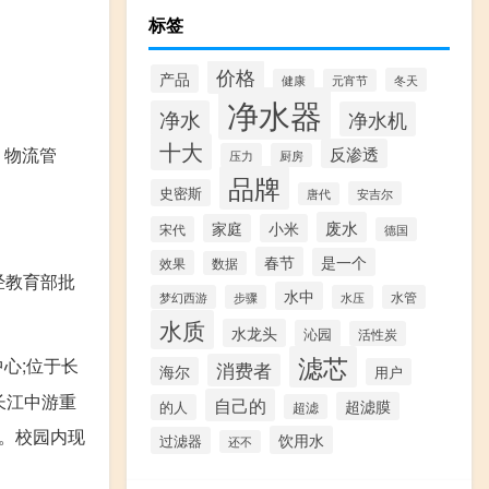
标签
价格
产品
冬天
健康
元宵节
净水器
净水
净水机
十大
反渗透
、物流管
压力
厨房
品牌
史密斯
安吉尔
唐代
废水
家庭
小米
宋代
德国
春节
是一个
效果
数据
经教育部批
水中
梦幻西游
步骤
水压
水管
水质
水龙头
沁园
活性炭
滤芯
心;位于长
消费者
海尔
用户
长江中游重
自己的
超滤膜
的人
超滤
。校园内现
饮用水
过滤器
还不