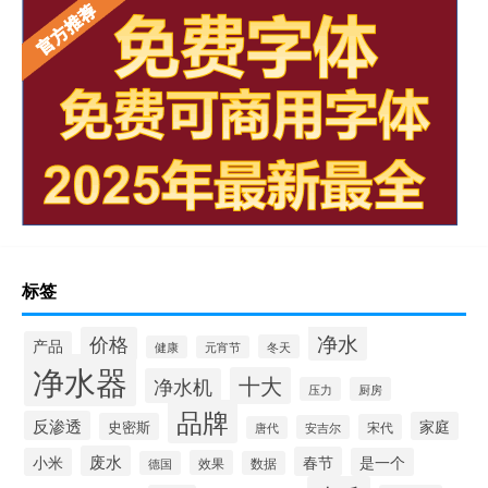
标签
净水
价格
产品
冬天
健康
元宵节
净水器
十大
净水机
压力
厨房
品牌
反渗透
家庭
史密斯
宋代
安吉尔
唐代
废水
春节
小米
是一个
效果
德国
数据