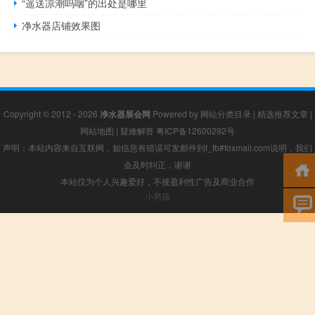
“遥送凉潮呜咽”的出处是哪里
净水器店铺效果图
Copyright © 2012 - 2026
净水器展会网
Powered by
网站分类目录
|
精选推荐文章
|
网站地图
|
疑难解答
粤ICP备12600292号
声明：本站内容来自互联网，如信息有错误可发邮件到f_fb#foxmail.com说明，我们
会及时纠正，谢谢
本站仅为个人兴趣爱好，不接盈利性广告及商业合作
小男孩