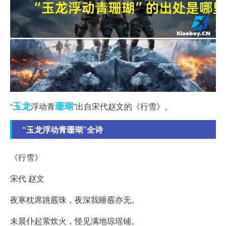
玉龙
珊瑚
“
浮动青
”出自宋代赵文的《行雪》。
“玉龙浮动青珊瑚”全诗
《行雪》
宋代 赵文
夜寒枕席跳霰珠，夜深我睡霰亦无。
未晨仆起萦炊火，怪见满地琼瑶铺。