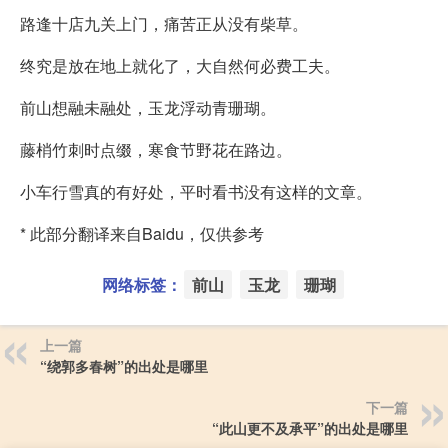
路逢十店九关上门，痛苦正从没有柴草。
终究是放在地上就化了，大自然何必费工夫。
前山想融未融处，玉龙浮动青珊瑚。
藤梢竹刺时点缀，寒食节野花在路边。
小车行雪真的有好处，平时看书没有这样的文章。
* 此部分翻译来自Baidu，仅供参考
网络标签：
前山
玉龙
珊瑚
上一篇
“绕郭多春树”的出处是哪里
下一篇
“此山更不及承平”的出处是哪里