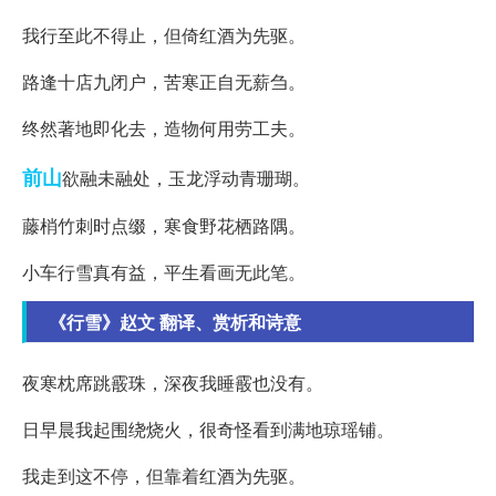
我行至此不得止，但倚红酒为先驱。
路逢十店九闭户，苦寒正自无薪刍。
终然著地即化去，造物何用劳工夫。
前山
欲融未融处，玉龙浮动青珊瑚。
藤梢竹刺时点缀，寒食野花栖路隅。
小车行雪真有益，平生看画无此笔。
《行雪》赵文 翻译、赏析和诗意
夜寒枕席跳霰珠，深夜我睡霰也没有。
日早晨我起围绕烧火，很奇怪看到满地琼瑶铺。
我走到这不停，但靠着红酒为先驱。