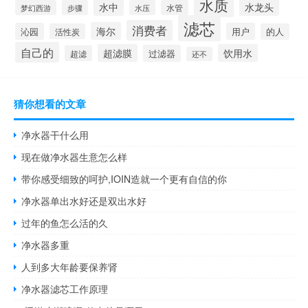
水质
水中
水龙头
梦幻西游
步骤
水压
水管
滤芯
消费者
海尔
沁园
用户
活性炭
的人
自己的
超滤膜
饮用水
过滤器
超滤
还不
猜你想看的文章
净水器干什么用
现在做净水器生意怎么样
带你感受细致的呵护,IOIN造就一个更有自信的你
净水器单出水好还是双出水好
过年的鱼怎么活的久
净水器多重
人到多大年龄要保养肾
净水器滤芯工作原理