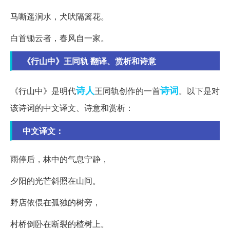
马嘶遥涧水，犬吠隔篱花。
白首锄云者，春风自一家。
《行山中》王同轨 翻译、赏析和诗意
诗人
诗词
《行山中》是明代
王同轨创作的一首
。以下是对
该诗词的中文译文、诗意和赏析：
中文译文：
雨停后，林中的气息宁静，
夕阳的光芒斜照在山间。
野店依偎在孤独的树旁，
村桥倒卧在断裂的楂树上。