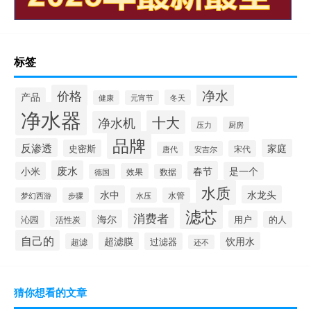
标签
净水
价格
产品
冬天
健康
元宵节
净水器
十大
净水机
压力
厨房
品牌
反渗透
家庭
史密斯
宋代
安吉尔
唐代
废水
春节
小米
是一个
效果
德国
数据
水质
水中
水龙头
梦幻西游
步骤
水压
水管
滤芯
消费者
海尔
沁园
用户
活性炭
的人
自己的
超滤膜
饮用水
过滤器
超滤
还不
猜你想看的文章