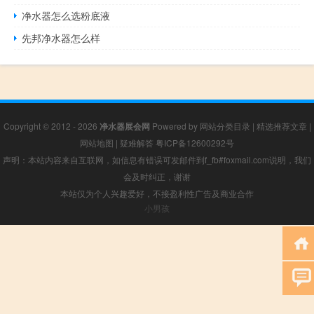
净水器怎么选粉底液
先邦净水器怎么样
Copyright © 2012 - 2026
净水器展会网
Powered by
网站分类目录
|
精选推荐文章
|
网站地图
|
疑难解答
粤ICP备12600292号
声明：本站内容来自互联网，如信息有错误可发邮件到f_fb#foxmail.com说明，我们
会及时纠正，谢谢
本站仅为个人兴趣爱好，不接盈利性广告及商业合作
小男孩