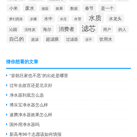
废水
春节
小米
是一个
效果
德国
数据
水质
水中
水龙头
梦幻西游
步骤
水压
水管
滤芯
消费者
海尔
沁园
用户
活性炭
的人
自己的
超滤膜
饮用水
过滤器
超滤
还不
猜你想看的文章
“皇朝吕家也不恶”的出处是哪里
过年去故宫还是北京好
净水器到底怎么选
博乐宝净水器怎么样
速腾净水器效果怎么样
国外用净水器吗
新高考96个志愿该如何填报