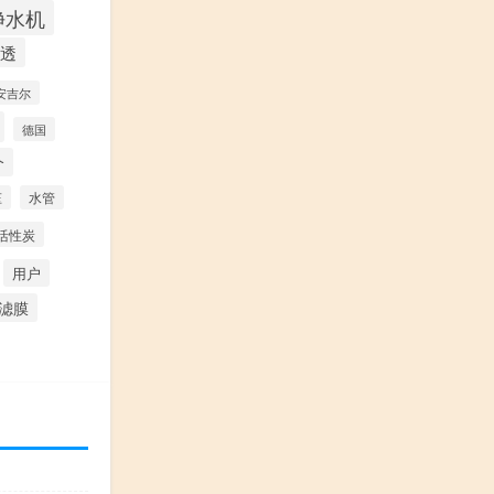
净水机
透
安吉尔
德国
个
压
水管
活性炭
用户
滤膜