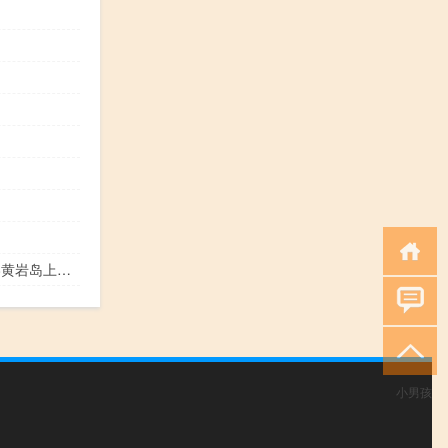
黄岩岛填海工程已开工（2018黄岩岛上中国填海情况）
小男孩