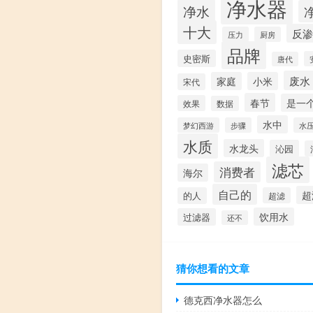
净水器
净水
十大
反渗
压力
厨房
品牌
史密斯
唐代
废水
家庭
小米
宋代
春节
是一
效果
数据
水中
梦幻西游
步骤
水
水质
水龙头
沁园
滤芯
消费者
海尔
自己的
超
的人
超滤
饮用水
过滤器
还不
猜你想看的文章
德克西净水器怎么