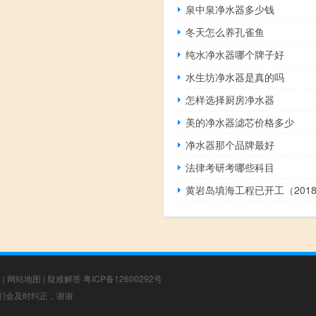
泉中泉净水器多少钱
冬天怎么养孔雀鱼
纯水净水器哪个牌子好
水生坊净水器是真的吗
怎样选择厨房净水器
美的净水器滤芯价格多少
净水器那个品牌最好
法律考研考哪些科目
章
|
网站地图
|
疑难解答
粤ICP备12600292号
，我们会及时纠正，谢谢