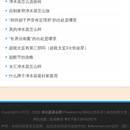
净水器怎么选瓷砖
自制家用净水器怎么做
“则何损于声音有定理邪”的出处是哪里
美的净水器怎么样
“长养洽南薰”的出处是哪里
超能太监有第三部吗（超能太监3火焰金星）
超酷节拍攻略
水汇净水器怎么样
什么牌子净水器最好家庭用
Copyright © 2012 - 2026
净水器展会网
Powered by
网站分类目录
|
精选推荐文章
|
网站地图
|
疑难解答
粤ICP备12600292号
声明：本站内容来自互联网，如信息有错误可发邮件到f_fb#foxmail.com说明，我们