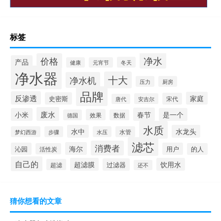
标签
净水
价格
产品
冬天
健康
元宵节
净水器
十大
净水机
压力
厨房
品牌
反渗透
家庭
史密斯
宋代
安吉尔
唐代
废水
春节
小米
是一个
效果
德国
数据
水质
水中
水龙头
梦幻西游
步骤
水压
水管
滤芯
消费者
海尔
沁园
用户
活性炭
的人
自己的
超滤膜
饮用水
过滤器
超滤
还不
猜你想看的文章