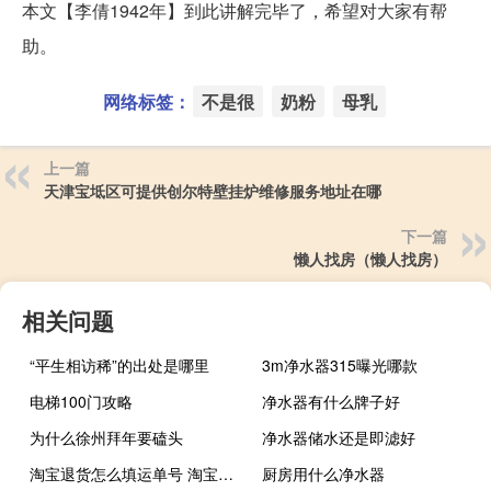
本文【李倩1942年】到此讲解完毕了，希望对大家有帮
助。
网络标签：
不是很
奶粉
母乳
上一篇
天津宝坻区可提供创尔特壁挂炉维修服务地址在哪
下一篇
懒人找房（懒人找房）
相关问题
“平生相访稀”的出处是哪里
3m净水器315曝光哪款
电梯100门攻略
净水器有什么牌子好
为什么徐州拜年要磕头
净水器储水还是即滤好
淘宝退货怎么填运单号 淘宝退货怎么寄回去
厨房用什么净水器