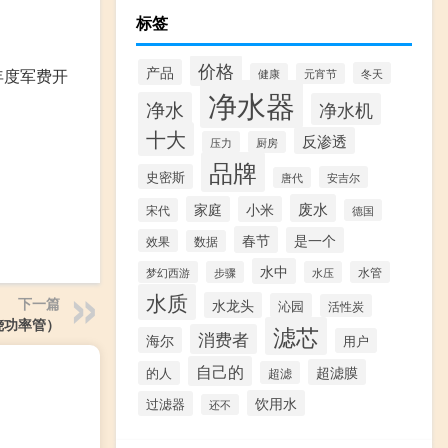
标签
价格
产品
年度军费开
冬天
健康
元宵节
净水器
净水
净水机
十大
反渗透
压力
厨房
品牌
史密斯
安吉尔
唐代
废水
家庭
小米
宋代
德国
春节
是一个
效果
数据
水中
梦幻西游
步骤
水压
水管
水质
下一篇
水龙头
沁园
活性炭
烧功率管）
滤芯
消费者
海尔
用户
自己的
超滤膜
的人
超滤
饮用水
过滤器
还不