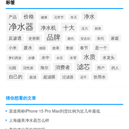
标签
净水
价格
产品
冬天
健康
元宵节
净水器
十大
净水机
压力
厨房
品牌
反渗透
家庭
史密斯
宋代
安吉尔
唐代
废水
春节
小米
是一个
效果
德国
数据
水质
水中
水龙头
梦幻西游
步骤
水压
水管
滤芯
消费者
海尔
沁园
用户
活性炭
的人
自己的
超滤膜
饮用水
过滤器
超滤
还不
猜你想看的文章
渠道商称iPhone 15 Pro Max到货比例为近几年最低
上海越美净水器怎么样