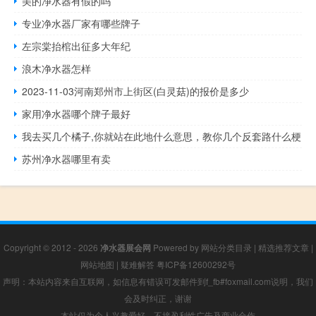
美的净水器有假的吗
专业净水器厂家有哪些牌子
左宗棠抬棺出征多大年纪
浪木净水器怎样
2023-11-03河南郑州市上街区(白灵菇)的报价是多少
家用净水器哪个牌子最好
我去买几个橘子,你就站在此地什么意思，教你几个反套路什么梗
苏州净水器哪里有卖
Copyright © 2012 - 2026
净水器展会网
Powered by
网站分类目录
|
精选推荐文章
|
网站地图
|
疑难解答
粤ICP备12600292号
声明：本站内容来自互联网，如信息有错误可发邮件到f_fb#foxmail.com说明，我们
会及时纠正，谢谢
本站仅为个人兴趣爱好，不接盈利性广告及商业合作