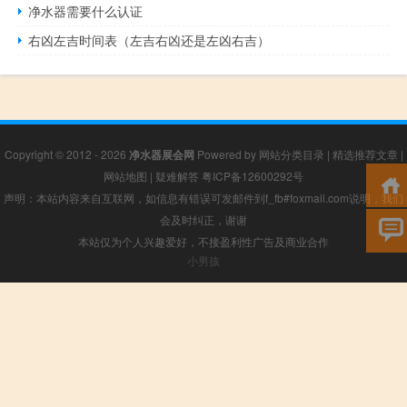
净水器需要什么认证
右凶左吉时间表（左吉右凶还是左凶右吉）
Copyright © 2012 - 2026
净水器展会网
Powered by
网站分类目录
|
精选推荐文章
|
网站地图
|
疑难解答
粤ICP备12600292号
声明：本站内容来自互联网，如信息有错误可发邮件到f_fb#foxmail.com说明，我们
会及时纠正，谢谢
本站仅为个人兴趣爱好，不接盈利性广告及商业合作
小男孩