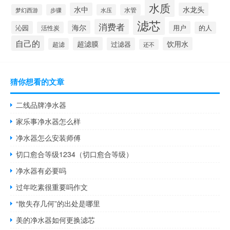
水质
水中
水龙头
梦幻西游
步骤
水压
水管
滤芯
消费者
海尔
沁园
用户
活性炭
的人
自己的
超滤膜
饮用水
过滤器
超滤
还不
猜你想看的文章
二线品牌净水器
家乐事净水器怎么样
净水器怎么安装师傅
切口愈合等级1234（切口愈合等级）
净水器有必要吗
过年吃素很重要吗作文
“散失存几何”的出处是哪里
美的净水器如何更换滤芯