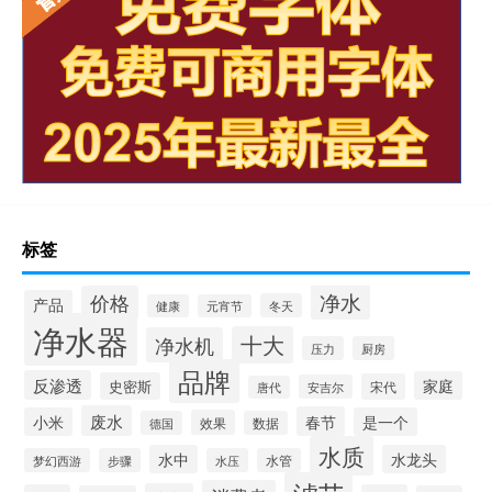
标签
净水
价格
产品
冬天
健康
元宵节
净水器
十大
净水机
压力
厨房
品牌
反渗透
家庭
史密斯
宋代
安吉尔
唐代
废水
春节
小米
是一个
效果
德国
数据
水质
水中
水龙头
梦幻西游
步骤
水压
水管