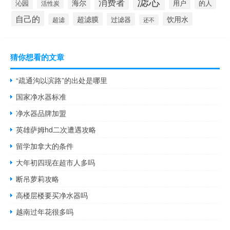
滤芯
消费者
海尔
沁园
用户
活性炭
的人
自己的
超滤膜
饮用水
过滤器
超滤
还不
猜你想看的文章
“疏通沟以滨路”的出处是哪里
国家净水器标准
净水器品牌加盟
英雄萨姆hd二次遭遇攻略
留学加拿大的条件
大年初四现在超市人多吗
断吊萝莉攻略
高楼层楼要买净水器吗
越南过年花很多吗