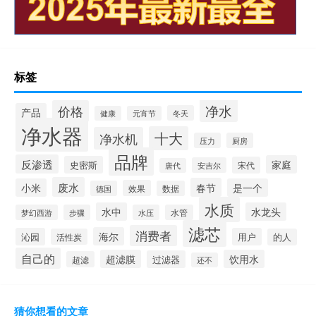
标签
净水
价格
产品
冬天
健康
元宵节
净水器
十大
净水机
压力
厨房
品牌
反渗透
家庭
史密斯
宋代
安吉尔
唐代
废水
春节
小米
是一个
效果
德国
数据
水质
水中
水龙头
梦幻西游
步骤
水压
水管
滤芯
消费者
海尔
沁园
用户
活性炭
的人
自己的
超滤膜
饮用水
过滤器
超滤
还不
猜你想看的文章