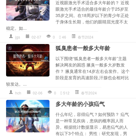
近视眼激光手术适合多大年龄的？ 近视
眼激光手术适合的最佳年龄介于25岁至
35岁之间。在18周岁以下的青少年正处
于身体生长期，他们的眼睛屈光度不太
稳定。如...
jgs
02-07
0
46
春节2024
狐臭患者一般多大年龄
以下围绕“狐臭患者一般多大年龄”主题
解决网友的困惑 腋臭一般多大岁数发
作？ 腋臭通常在14岁左右会发作。这个
阶段是发育的高速阶段,汗腺也会相对比
较发达。...
hch
02-06
0
512
春节2024
多大年龄的小孩疝气
什么年纪，容得疝气？如何预防？ 疝气
是一种常见疾病，患病的概率因人而
异。根据统计数据显示，易患疝气的人
有以下3个特点： 男性：研究发现，男