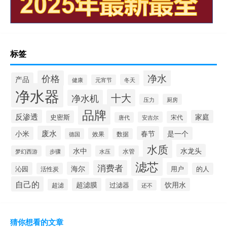
标签
净水
价格
产品
冬天
健康
元宵节
净水器
十大
净水机
压力
厨房
品牌
反渗透
家庭
史密斯
宋代
安吉尔
唐代
废水
春节
小米
是一个
效果
德国
数据
水质
水中
水龙头
梦幻西游
步骤
水压
水管
滤芯
消费者
海尔
沁园
用户
活性炭
的人
自己的
超滤膜
饮用水
过滤器
超滤
还不
猜你想看的文章