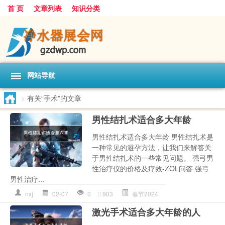
首 页
文章列表
知识分类
网站导航
>
有关“手术”的文章
男性结扎术适合多大年龄
男性结扎术适合多大年龄 男性结扎术是
一种常见的避孕方法，让我们来解答关
于男性结扎术的一些常见问题。 强弓男
性治疗仪的价格及疗效-ZOL问答 强弓
男性治疗...
nxj
02-07
0
903
春节2024
激光手术适合多大年龄的人