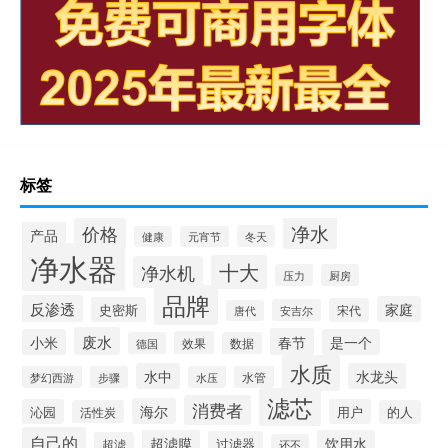
标签
净水
价格
产品
冬天
健康
元宵节
净水器
十大
净水机
压力
厨房
品牌
反渗透
家庭
史密斯
宋代
安吉尔
唐代
废水
春节
小米
是一个
效果
德国
数据
水质
水中
水龙头
梦幻西游
步骤
水压
水管
滤芯
消费者
海尔
沁园
用户
活性炭
的人
自己的
超滤膜
饮用水
过滤器
超滤
还不