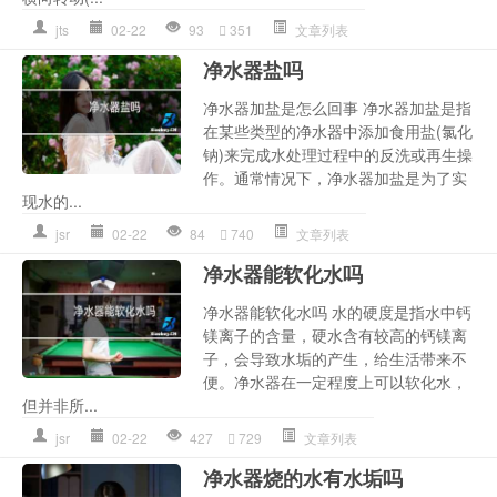
jts
02-22
93
351
文章列表
净水器盐吗
净水器加盐是怎么回事 净水器加盐是指
在某些类型的净水器中添加食用盐(氯化
钠)来完成水处理过程中的反洗或再生操
作。通常情况下，净水器加盐是为了实
现水的...
jsr
02-22
84
740
文章列表
净水器能软化水吗
净水器能软化水吗 水的硬度是指水中钙
镁离子的含量，硬水含有较高的钙镁离
子，会导致水垢的产生，给生活带来不
便。净水器在一定程度上可以软化水，
但并非所...
jsr
02-22
427
729
文章列表
净水器烧的水有水垢吗