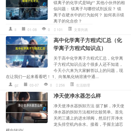
镁离子的化学式是Mg²⁺ 其他小伙伴的相
似问题： 镁离子与哪些试剂反应？ 镁
离子在硬水中的行为如何？ 如何表示镁
离子的化合价？
ll
01-08
0
101
文章列表
高中化学离子方程式汇总（化
学离子方程式知识点）
关于高中化学离子方程式汇总，化学离
子方程式知识点这个很多人还不知道，
今天小六来为大家解答以上的问题，现
在让我们一起来看看吧！ 1、向氢氧化钠溶液中通...
gz
03-07
0
256
生活助理
净天使净水器怎么样
净天使净水器拆卸方法 据了解，净天使
净水器的拆卸方法相对比较简单。首先
关闭三通上的进水球阀，然后打开净水
龙头排空机内余水。接着，手握主滤芯
横向转动(...