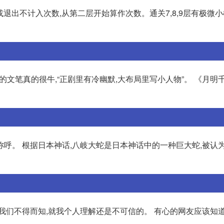
或退出不计入次数,从第二层开始算作次数。通关7,8,9层有极微
的文笔真的很牛,“正剧里有冷幽默,大布局里写小人物”。 《月明
呼。 根据日本神话,八岐大蛇是日本神话中的一种巨大蛇,被认
我们不得而知,就我个人理解还是不可信的。 有心的网友应该知道