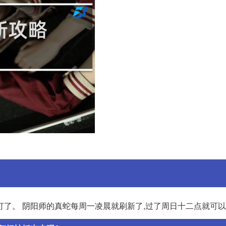
打了。 阴阳师的真蛇每周一凌晨就刷新了,过了周日十二点就可