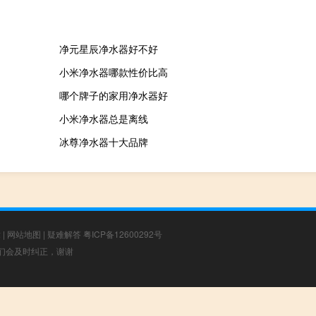
净元星辰净水器好不好
小米净水器哪款性价比高
哪个牌子的家用净水器好
小米净水器总是离线
冰尊净水器十大品牌
章
|
网站地图
|
疑难解答
粤ICP备12600292号
，我们会及时纠正，谢谢