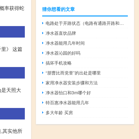
小概率获得蛇
猜你想看的文章
电路处于开路状态（电路有通路开路和三种工作状态）
净水器直饮品牌
净水器能用几年时间
千里》 这篇
净水器沁园的好吗
搞坏手机攻略
“朋曹比而党誉”的出处是哪里
家用净水器安装步骤和方法
为是天照大
净水器怡口和3m哪个好
特百惠净水器能用几年
多大年龄 买房
,其实他所