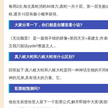
每周2次,每次真蛇消耗60体力,真蛇一共十层。第一层失败
框,通关10层有极小概率获得。
大家分享一下，你们都是在哪里看小说?
《无论魏晋》 是一篇很不错的群像+第四天灾+基建文,作者
文我只能说yyds!!整篇文人...
真八岐大蛇和八岐大蛇有什么区别?
回答如下:真八岐大蛇和八岐大蛇是同一种神话生物的不同称
神的兄弟,具有强大的力量。它。
彩票能预测吗?
他在生前曾给世人留下一个彩票公式,解开即能中大奖!真假