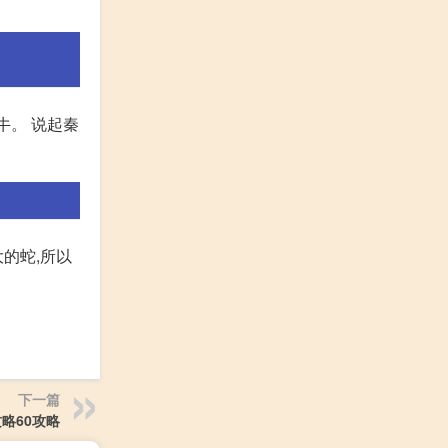
牛。 说起秦
的蛇,所以
下一篇
略60攻略