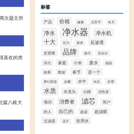
标签
过两次题主所
价格
产品
冬天
健康
元宵节
净水器
净水
净水机
十大
反渗透
压力
厨房
品牌
史密斯
安吉尔
唐代
很喜欢的类
废水
家庭
小米
宋代
德国
春节
是一个
效果
数据
水中
梦幻西游
步骤
水压
水管
水质
水龙头
沁园
活性炭
滤芯
消费者
海尔
蛇篇八岐大
用户
自己的
超滤膜
的人
超滤
饮用水
过滤器
还不