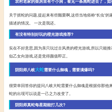
农村老家的柴房里有个小洞，看见一条黑蛇进去了，如
关于抓蛇的问题,提起来有些颤栗啊,这些当地俗称“长虫”
描述的情况。 一次是我还。
有没有特别好玩的橙光游戏推荐?
实在不好意思,因为亲只玩过古风类的橙光游戏,所以只能
似乙女向游戏,还是觉得颜值即正。
大蛇
阴阳师八岐
需要什么御魂，需要满爆吗?
很荣幸回答你的提问八岐大蛇需要什么御魂是根据你那他来
蛇的出现可以说是一己之力改变了。
阴阳师真蛇每星期能打几次?