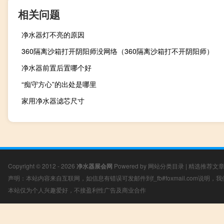
相关问题
净水器灯不亮的原因
360隔离沙箱打开阴阳师没网络（360隔离沙箱打不开阴阳师）
净水器前置后置哪个好
“痴守方心”的出处是哪里
家用净水器滤芯尺寸
Copyright © 2012 - 2026
净水器展会网
Powered by
网站分类目录
|
精选推荐文
声明：本站内容来自互联网，如信息有错误可发邮件到f_fb#foxmail.com说明
本站仅为个人兴趣爱好，不接盈利性广告及商业合作