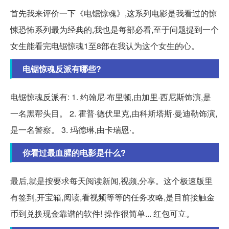
首先我来评价一下《电锯惊魂》,这系列电影是我看过的惊
悚恐怖系列最为经典的,我也是每部必看,至于问题提到一个
女生能看完电锯惊魂1至8部在我认为这个女生的心。
电锯惊魂反派有哪些?
电锯惊魂反派有: 1. 约翰尼·布里顿,由加里·西尼斯饰演,是
一名黑帮头目。 2. 霍普·德伏里克,由科斯塔斯·曼迪勒饰演,
是一名警察。 3. 玛德琳,由卡瑞恩·。
你看过最血腥的电影是什么?
最后,就是按要求每天阅读新闻,视频,分享。这个极速版里
有签到,开宝箱,阅读,看视频等等的任务攻略,是目前接触金
币到兑换现金靠谱的软件! 操作很简单... 红包可立。