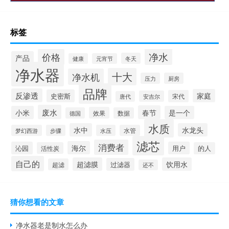
标签
净水
价格
产品
冬天
健康
元宵节
净水器
十大
净水机
压力
厨房
品牌
反渗透
家庭
史密斯
宋代
安吉尔
唐代
废水
春节
小米
是一个
效果
德国
数据
水质
水中
水龙头
梦幻西游
步骤
水压
水管
滤芯
消费者
海尔
沁园
用户
活性炭
的人
自己的
超滤膜
饮用水
过滤器
超滤
还不
猜你想看的文章
净水器老是制水怎么办