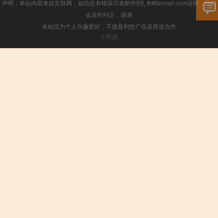
声明：本站内容来自互联网，如信息有错误可发邮件到f_fb#foxmail.com说明，我们
会及时纠正，谢谢
本站仅为个人兴趣爱好，不接盈利性广告及商业合作
小男孩