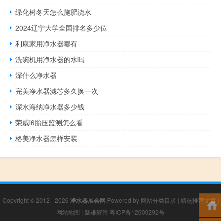
绿化树冬天怎么施肥浇水
2024辽宁大学全国排名多少位
利康家用净水器哪有
洗碗机用净水器的水吗
深什么净水器
完美净水器滤芯多久换一次
深水海纳净水器多少钱
荣威i6胎压监测怎么看
格美净水器怎样安装
Copyright © 2012 - 2026
净水器展会网
Powered by
网站分类目录
|
精选推荐文章
|
网站地图
|
疑难解答
粤ICP备12600292号