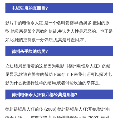
电锯狂魔的真面目?
影片中的电锯杀人狂,是一个名叫爱德华·西奥多·盖因的原
型,他母亲是某个宗教的信徒,并认为人性是邪恶的。也正是
如此,她的控制欲十分强烈,尤其是对盖因,在。
德州杀手坎迪结局?
坎迪结局是活着的这是因为电影《德州电锯杀人狂》的结
尾显示,坎迪在警察的帮助下幸存了下来我们还可以探讨电
影为什么要选择这样的结局,或者讨论坎迪的幸存是。
德州电锯杀人狂有几部经典是那部?
德州链锯杀人狂前传 (2006) 德州链锯杀人狂:开始/德州电
锯杀人狂——成魔之路 新版德州电锯杀人狂 (2003) 德州