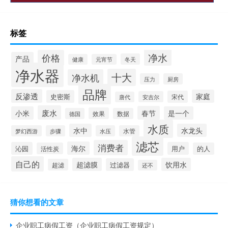
标签
净水
价格
产品
冬天
健康
元宵节
净水器
十大
净水机
压力
厨房
品牌
反渗透
家庭
史密斯
宋代
安吉尔
唐代
废水
春节
小米
是一个
效果
德国
数据
水质
水中
水龙头
梦幻西游
步骤
水压
水管
滤芯
消费者
海尔
沁园
用户
活性炭
的人
自己的
超滤膜
饮用水
过滤器
超滤
还不
猜你想看的文章
企业职工病假工资（企业职工病假工资规定）