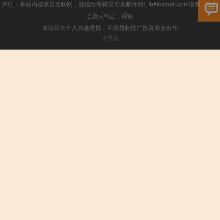
声明：本站内容来自互联网，如信息有错误可发邮件到f_fb#foxmail.com说明，我们
会及时纠正，谢谢
本站仅为个人兴趣爱好，不接盈利性广告及商业合作
小男孩