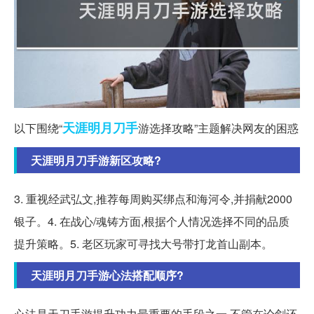
天涯
明月
刀手
以下围绕“
游选择攻略”主题解决网友的困惑
天涯明月刀手游新区攻略?
3. 重视经武弘文,推荐每周购买绑点和海河令,并捐献2000
银子。4. 在战心/魂铸方面,根据个人情况选择不同的品质
提升策略。5. 老区玩家可寻找大号带打龙首山副本。
天涯明月刀手游心法搭配顺序?
心法是天刀手游提升功力最重要的手段之一,不管在论剑还