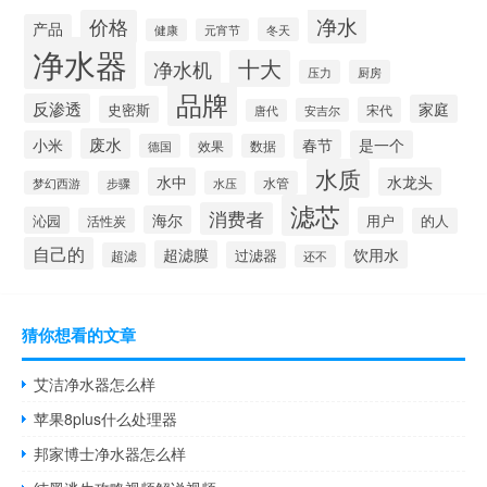
净水
价格
产品
冬天
健康
元宵节
净水器
十大
净水机
压力
厨房
品牌
反渗透
家庭
史密斯
宋代
安吉尔
唐代
废水
春节
小米
是一个
效果
德国
数据
水质
水中
水龙头
梦幻西游
步骤
水压
水管
滤芯
消费者
海尔
沁园
用户
活性炭
的人
自己的
超滤膜
饮用水
过滤器
超滤
还不
猜你想看的文章
艾洁净水器怎么样
苹果8plus什么处理器
邦家博士净水器怎么样