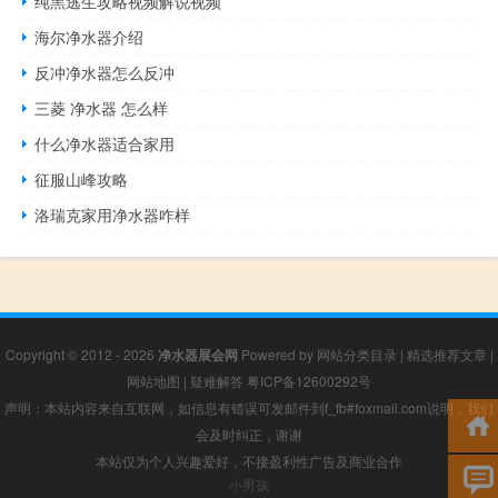
纯黑逃生攻略视频解说视频
海尔净水器介绍
反冲净水器怎么反冲
三菱 净水器 怎么样
什么净水器适合家用
征服山峰攻略
洛瑞克家用净水器咋样
Copyright © 2012 - 2026
净水器展会网
Powered by
网站分类目录
|
精选推荐文章
|
网站地图
|
疑难解答
粤ICP备12600292号
声明：本站内容来自互联网，如信息有错误可发邮件到f_fb#foxmail.com说明，我们
会及时纠正，谢谢
本站仅为个人兴趣爱好，不接盈利性广告及商业合作
小男孩