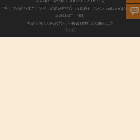
网站地图
|
疑难解答
粤ICP备12600292号
声明：本站内容来自互联网，如信息有错误可发邮件到f_fb#foxmail.com说明，我们
会及时纠正，谢谢
本站仅为个人兴趣爱好，不接盈利性广告及商业合作
小男孩