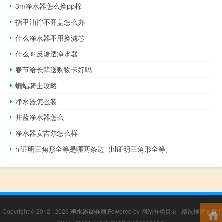
3m净水器怎么换pp棉
指甲油拧不开盖怎么办
什么净水器不用换滤芯
什么叫反渗透净水器
春节给长辈送购物卡好吗
蝙蝠骑士攻略
净水器怎么装
井蓝净水器怎么
净水器安吉尔怎么样
hl证明三角形全等是哪两条边（hl证明三角形全等）
Copyright © 2012 - 2026
净水器展会网
Powered by
网站分类目录
|
精选推荐文章
|