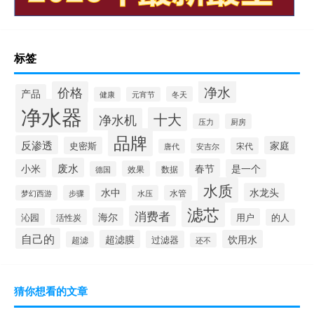
标签
净水
价格
产品
冬天
健康
元宵节
净水器
十大
净水机
压力
厨房
品牌
反渗透
家庭
史密斯
宋代
安吉尔
唐代
废水
春节
小米
是一个
效果
德国
数据
水质
水中
水龙头
梦幻西游
步骤
水压
水管
滤芯
消费者
海尔
沁园
用户
活性炭
的人
自己的
超滤膜
饮用水
过滤器
超滤
还不
猜你想看的文章