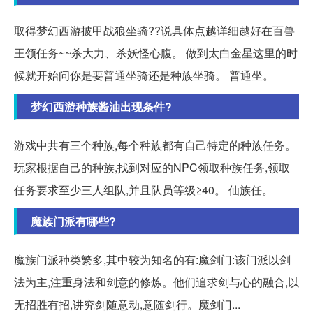
取得梦幻西游披甲战狼坐骑??说具体点越详细越好在百兽
王领任务~~杀大力、杀妖怪心腹。 做到太白金星这里的时
候就开始问你是要普通坐骑还是种族坐骑。 普通坐。
梦幻西游种族酱油出现条件?
游戏中共有三个种族,每个种族都有自己特定的种族任务。
玩家根据自己的种族,找到对应的NPC领取种族任务,领取
任务要求至少三人组队,并且队员等级≥40。 仙族任。
魔族门派有哪些?
魔族门派种类繁多,其中较为知名的有:魔剑门:该门派以剑
法为主,注重身法和剑意的修炼。他们追求剑与心的融合,以
无招胜有招,讲究剑随意动,意随剑行。魔剑门...