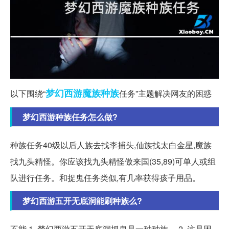
梦幻西游
魔族
种族
以下围绕“
任务”主题解决网友的困惑
梦幻西游种族任务怎么做?
种族任务40级以后人族去找李捕头,仙族找太白金星,魔族
找九头精怪。你应该找九头精怪傲来国(35,89)可单人或组
队进行任务。和捉鬼任务类似,有几率获得孩子用品。
梦幻西游五开无底洞能刷种族么?
不能 1. 梦幻西游五开无底洞抓鬼是一种种族。 2. 这是因