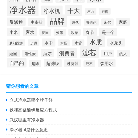
净水器
十大
净水机
压力
厨房
品牌
反渗透
家庭
史密斯
宋代
安吉尔
唐代
废水
春节
小米
是一个
效果
德国
数据
水质
水中
水龙头
梦幻西游
步骤
水压
水管
滤芯
消费者
海尔
沁园
用户
活性炭
的人
自己的
超滤膜
饮用水
过滤器
超滤
还不
猜你想看的文章
立式净水器哪个牌子好
铁和高锰酸钾反应方程式
武汉哪里有净水器
净水器uf是什么意思