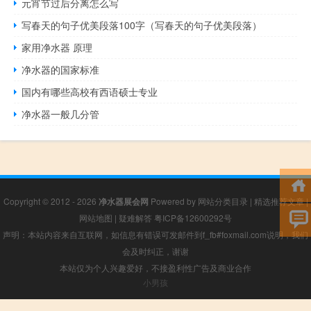
元宵节过后分离怎么写
写春天的句子优美段落100字（写春天的句子优美段落）
家用净水器 原理
净水器的国家标准
国内有哪些高校有西语硕士专业
净水器一般几分管
Copyright © 2012 - 2026
净水器展会网
Powered by
网站分类目录
|
精选推荐文章
|
网站地图
|
疑难解答
粤ICP备12600292号
声明：本站内容来自互联网，如信息有错误可发邮件到f_fb#foxmail.com说明，我们
会及时纠正，谢谢
本站仅为个人兴趣爱好，不接盈利性广告及商业合作
小男孩