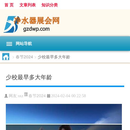
首 页
文章列表
知识分类
网站导航
>
春节2024
>
少校最早多大年龄
少校最早多大年龄
春节2024
网友:
sxz
2024-02-04 00:22:58