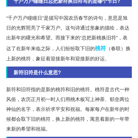
千户万户瞳瞳日总把新符换旧符写的是哪个节日?
“千户万户瞳瞳日”是描写中国农历春节的诗句，意思是旭
日的光辉照亮了千家万户。这句诗通过形象的描绘，表达
出新年的曙光和希望。而接下来的“总把新桃换旧符”，表
桃符
达了在新年来临之际，人们纷纷取下旧的
（春联）换
上新的桃符，象征着迎接新年和迎接新的好运。
新符旧符是什么意思?
新符和旧符指的是新的桃符和旧的桃符。桃符是古代一种
风俗，农历正月初一时人们用桃木板写上神荼、郁垒两位
神仙的名字，表示祈求平安和祝福。每家每户在新年的时
候都会取下旧的桃符，换上新的桃符，寓意着新的一年带
来新的希望和祝福。