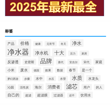
标签
净水
价格
产品
冬天
健康
元宵节
净水器
十大
净水机
压力
厨房
品牌
反渗透
家庭
史密斯
宋代
安吉尔
唐代
废水
春节
小米
是一个
效果
德国
数据
水质
水中
水龙头
梦幻西游
步骤
水压
水管
滤芯
消费者
海尔
沁园
用户
活性炭
的人
自己的
超滤膜
饮用水
过滤器
超滤
还不